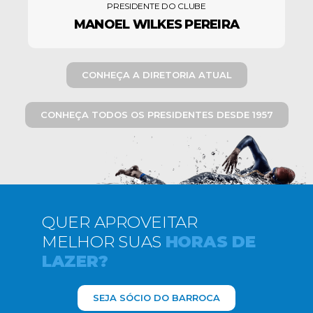
PRESIDENTE DO CLUBE
MANOEL WILKES PEREIRA
CONHEÇA A DIRETORIA ATUAL
CONHEÇA TODOS OS PRESIDENTES DESDE 1957
QUER APROVEITAR
MELHOR SUAS
HORAS DE
LAZER?
SEJA SÓCIO DO BARROCA